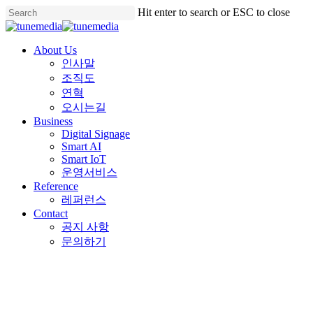
Skip
Hit enter to search or ESC to close
to
Close
main
Search
content
Menu
About Us
인사말
조직도
연혁
오시는길
Business
Digital Signage
Smart AI
Smart IoT
운영서비스
Reference
레퍼런스
Contact
공지 사항
문의하기