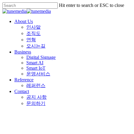
Skip
Hit enter to search or ESC to close
to
Close
main
Search
content
Menu
About Us
인사말
조직도
연혁
오시는길
Business
Digital Signage
Smart AI
Smart IoT
운영서비스
Reference
레퍼런스
Contact
공지 사항
문의하기