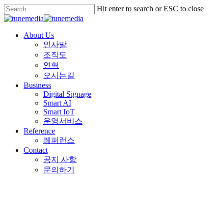
Skip
Hit enter to search or ESC to close
to
Close
main
Search
content
Menu
About Us
인사말
조직도
연혁
오시는길
Business
Digital Signage
Smart AI
Smart IoT
운영서비스
Reference
레퍼런스
Contact
공지 사항
문의하기