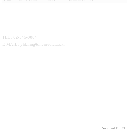
CONTACT
TEL : 02-546-0804
E-MAIL : yhkim@tunemedia.co.kr
Designed By YH