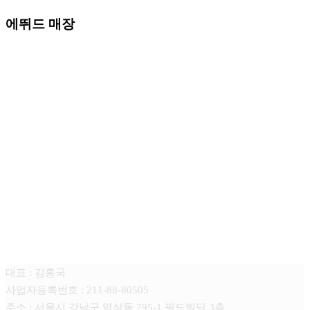
에뛰드 매장
튠미디어
대표 : 김홍국
사업자등록번호 : 211-88-80505
주소 : 서울시 강남구 역삼동 795-1 필드빌딩 3층