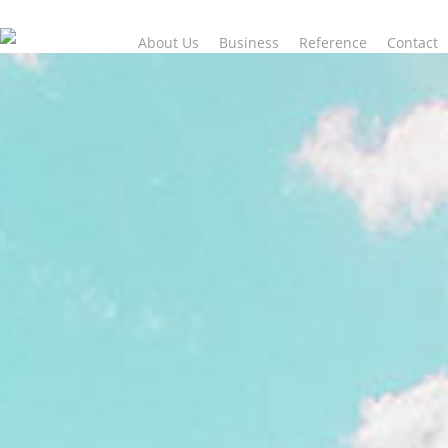
Skip
to
About Us
Business
Reference
Contact
main
content