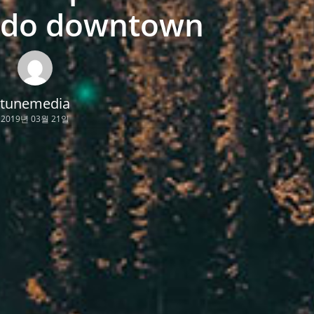
do downtown
tunemedia
2019년 03월 21일