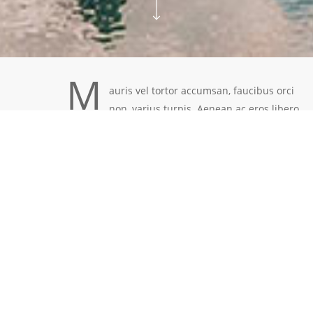
M
auris vel tortor accumsan, faucibus orci
non, varius turpis. Aenean ac eros libero.
Quisque quis sapien in ante scelerisque volutpat.
Cras et libero iaculis, consequat nisi nec, tristique
metus. Praesent eu odio in velit maximus accumsan
vitae id lectus. Aenean ullamcorper vitae tortor vitae
blandit. Nullam placerat eleifend metus, at tempus
lacus suscipit non.
Praesent in nunc sit amet orci dignissim mollis.
Pellentesque elementum lacinia urna, sit amet
scelerisque libero blandit vel. Aliquam erat volutpat.
Praesent vel nunc orci. Suspendisse quis mauris