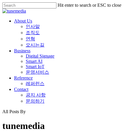
Skip
Hit enter to search or ESC to close
to
Close
main
Search
content
Menu
About Us
인사말
조직도
연혁
오시는길
Business
Digital Signage
Smart AI
Smart IoT
운영서비스
Reference
레퍼런스
Contact
공지 사항
문의하기
All Posts By
tunemedia